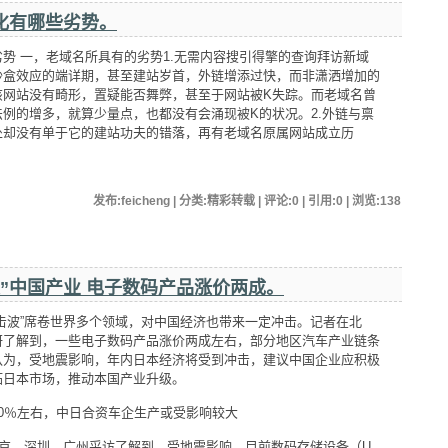
化有哪些劣势。
势 一，老域名所具有的劣势1.无需内容搜引得擎的查询拜访新域
沙盒效应的端详期，甚至建站岁首，外链增添过快，而非潇洒增加的
该网站没有畸形，置疑能否舞弊，甚至于网站被K失踪。而老域名曾
例的增多，就算少量点，也都没有会涌现被K的状况。2.外链与禀
处却没有单于它的建站功夫的错落，再有老域名原属网站成立历
发布:feicheng | 分类:精彩转载 | 评论:0 | 引用:0 | 浏览:
138
”中国产业 电子数码产品涨价两成。
波”席卷世界多个领域，对中国经济也带来一定冲击。记者在北
研了解到，一些电子数码产品涨价两成左右，部分地区汽车产业链条
认为，受地震影响，年内日本经济将受到冲击，建议中国企业应积极
拓日本市场，推动本国产业升级。
％左右，中日合资车企生产或受影响较大
京、深圳、广州采访了解到，受地震影响，目前数码存储设备（U