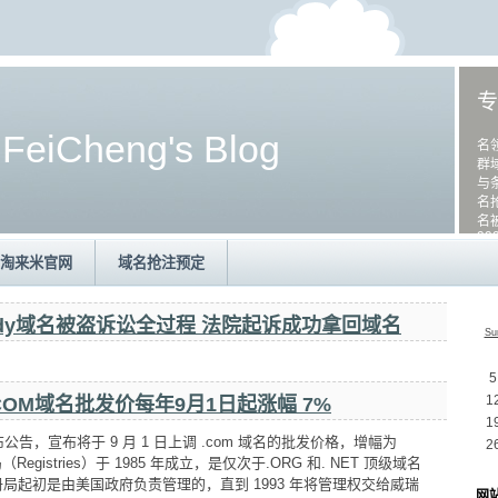
专
国
FeiCheng's Blog
名
群
与
名
名
99
淘来米官网
域名抢注预定
daddy域名被盗诉讼全过程 法院起诉成功拿回域名
Su
5
1
公司COM域名批发价每年9月1日起涨幅 7%
1
发布公告，宣布将于 9 月 1 日上调 .com 域名的批发价格，增幅为
2
egistries）于 1985 年成立，是仅次于.ORG 和. NET 顶级域名
局起初是由美国政府负责管理的，直到 1993 年将管理权交给威瑞
网