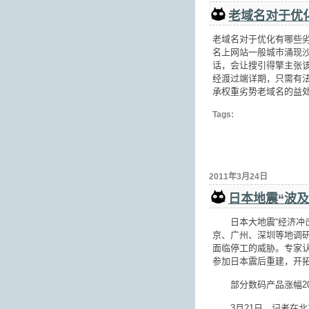
老域名对于优
老域名对于优化有哪些劣
名上网站一般城市涌现
话，会让搜引得擎主张
经渡过端详期，只需有法
承权重劣势老域名的益
Tags:
2011年3月24日
日本地震“波及
日本大地震“经济冲击
京、广州、深圳等地调
面临停工的威胁。专家
参加日本震后重建，开
部分数码产品涨幅20
3月21日，记者在北