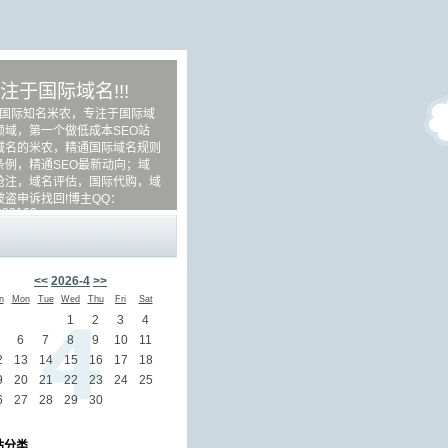
注于国际域名!!!
际知名米农，专注于国际域
领域，第一个做低成本SEO站
域名的米农，精通国际域名规则
条例，精通SEO最新动向；域
抢注，域名评估，国际代购，域
被盗申诉找回!博主QQ：
983163
<<
2026-4
>>
n
Mon
Tue
Wed
Thu
Fri
Sat
1
2
3
4
6
7
8
9
10
11
2
13
14
15
16
17
18
9
20
21
22
23
24
25
6
27
28
29
30
站分类