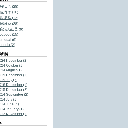
随笔日志
(28)
原创作品
(16)
建站教程
(13)
精彩转载
(28)
网站域名出售
(0)
odaddy
(15)
amepal
(6)
heenix
(2)
章归档
024 November
(2)
024 October
(1)
024 August
(1)
019 December
(1)
019 July
(2)
018 December
(1)
015 December
(2)
014 September
(2)
014 July
(1)
014 June
(4)
014 January
(1)
013 November
(1)
gs