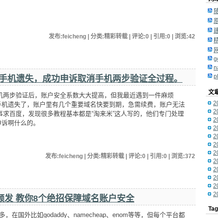
发布:feicheng | 分类:精彩转载 | 评论:0 | 引用:0 | 浏览:
42
g
n
p
绑定手机遗失，成功申诉取消手机两步验证全过程。
文
手机两步验证后，账户安全系数大大提高，但我最近遇到一件麻烦
2
手机遗失了，账户里有几个重要域名快要到期，急需续费，账户无法
2
求百度，发现很多教程基本都是“淘来米”这人写的，他们专门处理
2
申诉啊什么的。
2
2
2
2
发布:feicheng | 分类:精彩转载 | 评论:0 | 引用:0 | 浏览:
372
2
2
2
2
2
频发 教你8个绝招保障域名账户安全
Ta
外比如godaddy、namecheap、enom等等，但每个平台都