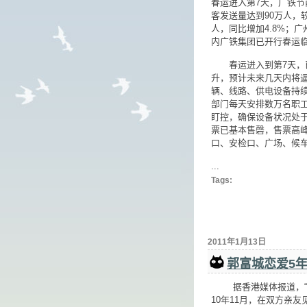
春运进入第7天，广铁节前
客发送量达到90万人，较
人，同比增加4.8%；
内广铁集团已开行春运临
春运进入到第7天，已
升，预计未来几天内将逼
辆、线路、供电设备持
部门每天安排数万名职工
盯控，确保设备状况处
票已基本售磬，售票高
口、安检口、广场、候
...
Tags:
2011年1月13日
郭富城恋爱5年
据香港媒体报道，“地下
10年11月，在双方亲