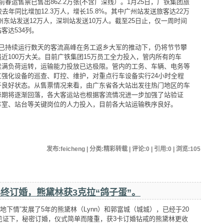
春运售票已售出862.2万张(不含广深线）。1月25日，广铁集团旅
去年同比增加12.3万人，增长15.8%。其中广州站发送旅客达22万
广州东站发送12万人，深圳站发送10万人。截至25日止，仅一周时间
客达534列。
持续运行数天的客流高峰在务工返乡大军的推动下，仍将节节攀
近100万大关。目前广铁集团15万员工全力投入，管内所有的车
续满负荷运转，运输能力投放已达极限。管内的工务、车辆、电务等
强化设备的巡查、盯控、维护，对重点行车设备实行24小时全程
于良好状态。从售票情况来看，由广东省各大站出发往热门地区的车
峰期将逐渐回落，各大客运站也根据客流情况进一步加强了站验证
车室、站台等关键岗位的人力投入，目前各大站运输秩序良好。
发布:feicheng | 分类:精彩转载 | 评论:0 | 引用:0 | 浏览:
105
终订婚，熊黛林获3克拉“鸽子蛋”。
情”发展了5年的熊黛林（Lynn）和郭富城（城城），已经于20
友见证下，秘密订婚，仪式简单而隆重，获3卡订婚钻戒的熊黛林更收