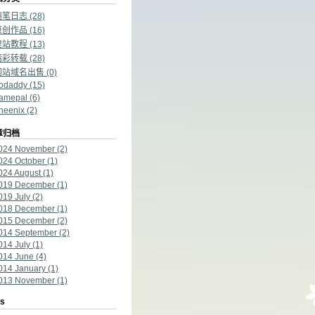
随笔日志
(28)
原创作品
(16)
建站教程
(13)
精彩转载
(28)
网站域名出售
(0)
odaddy
(15)
amepal
(6)
heenix
(2)
章归档
024 November
(2)
024 October
(1)
024 August
(1)
019 December
(1)
019 July
(2)
018 December
(1)
015 December
(2)
014 September
(2)
014 July
(1)
014 June
(4)
014 January
(1)
013 November
(1)
gs