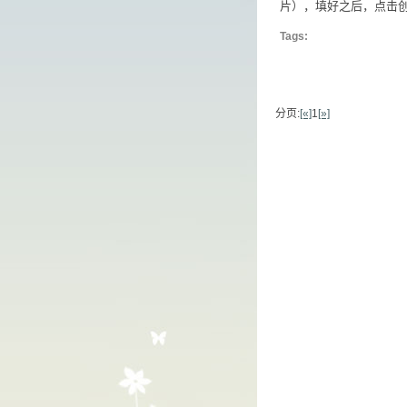
片），填好之后，点击
Tags:
分页:
[«]
1
[»]