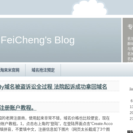
专
国
FeiCheng's Blog
名
群
与
名
名
99
淘来米官网
域名抢注预定
daddy域名被盗诉讼全过程 法院起诉成功拿回域名
Su
6
1
com注册账户教程。
2
一家美国的老牌注册商，使用起来非常不错，域名价格也比较便宜，现在
2
户教程。1，点击右上角的“登陆”，在登陆界面点击“Create Acco
全部填拼音，不要填中文，注册信息如下图片（网页太长截成了3个图
网