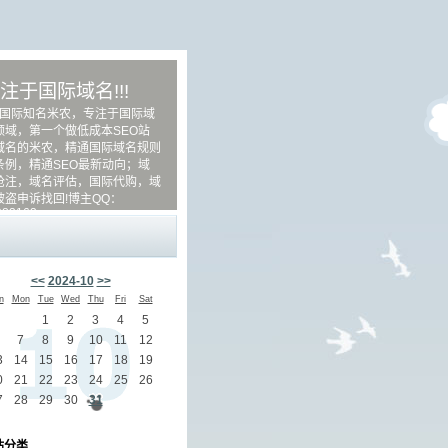
注于国际域名!!!
际知名米农，专注于国际域
领域，第一个做低成本SEO站
域名的米农，精通国际域名规则
条例，精通SEO最新动向；域
抢注，域名评估，国际代购，域
被盗申诉找回!博主QQ：
983163
<<
2024-10
>>
n
Mon
Tue
Wed
Thu
Fri
Sat
1
2
3
4
5
7
8
9
10
11
12
3
14
15
16
17
18
19
0
21
22
23
24
25
26
7
28
29
30
31
站分类