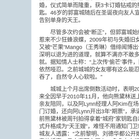
婚，仪式简单而隆重，获3卡订婚钻戒的熊
匙。46岁的郭富城随后在圣诞夜向友人
告别单身的天王。
尽管多次约会被“断正”，但郭富城始
惹来不少狂蜂浪蝶，2009年初与失婚旧
又被“芒果”Mango（王秀琳）借绯闻
深明以退为进的道理，就算不满亦不敢
就。据知情人士称：“上次传‘偷芒’事件，
依然哑忍。之前城城的女友哪有这么能忍的
吞了，自然令人心软啦。”
城城上个月出席倒数活动时，表明20
来全因早于2010年11月，他向熊黛林
亲友陪同，以及阿Lynn经理人阿Kim
门订婚，还向阿Lynn开出3年“期票”，承
前熊黛林被周刊拍得拿着“城府”家钥匙
式升格成为“天王嫂”，难怪不用通知门卫
城友人透露：“之前黎明、刘德华都公开