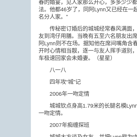
春的婚宴，见人家那么开心，多多少少
法。他都46岁了，同阿Lynn又已经在
名分人家。”
传秘密订婚后的城城经常春风满面，
友到湾仔用膳。当晚有五至六名朋友出
阿Lynn则不在场。据知他在席间嘴角含
开时心情相当靓，逐一与友人挥手道别
车极速回家会未婚妻。（星星）
八一八
四年攻“城”记
2006年一吻定情
城城钦点身高1.79米的长腿名模Lyn
一吻定情。
2007年痴缠探班
城城大方谈及女友，并把Lynn称为“好朋