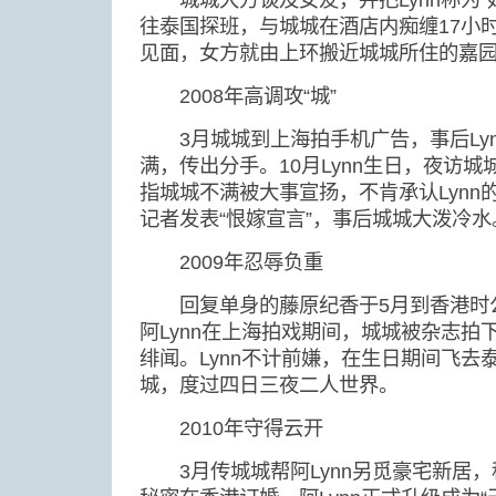
往泰国探班，与城城在酒店内痴缠17小
见面，女方就由上环搬近城城所住的嘉
2008年高调攻“城”
3月城城到上海拍手机广告，事后Lyn
满，传出分手。10月Lynn生日，夜访城
指城城不满被大事宣扬，不肯承认Lynn的
记者发表“恨嫁宣言”，事后城城大泼冷水
2009年忍辱负重
回复单身的藤原纪香于5月到香港时公
阿Lynn在上海拍戏期间，城城被杂志拍下
绯闻。Lynn不计前嫌，在生日期间飞去
城，度过四日三夜二人世界。
2010年守得云开
3月传城城帮阿Lynn另觅豪宅新居，